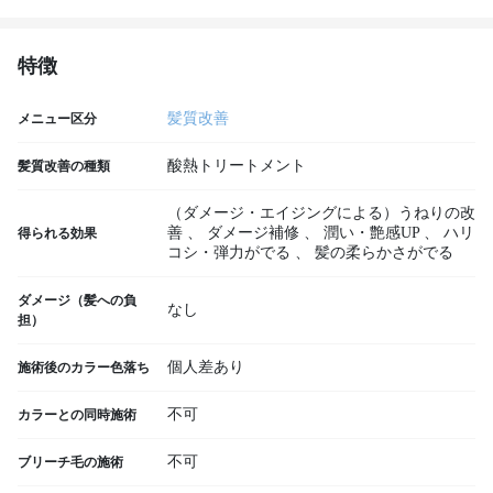
特徴
髪質改善
メニュー区分
酸熱トリートメント
髪質改善の種類
（ダメージ・エイジングによる）うねりの改
善
、
ダメージ補修
、
潤い・艶感UP
、
ハリ
得られる効果
コシ・弾力がでる
、
髪の柔らかさがでる
ダメージ（髪への負
なし
担）
個人差あり
施術後のカラー色落ち
不可
カラーとの同時施術
不可
ブリーチ毛の施術