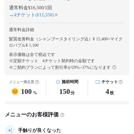
通常料金¥16,500/1回
→
4チケット(¥11,550)
※
通常料金詳細
髪質改善料金（シャンプースタイリング込）¥ 15,400
+
マイク
ロバブル¥ 1,100
表示価格は全て税込です
※定額チケット 4チケット契約
時の金額です
※ご契約プランによって割引率が
29
%~
37
%になります
施術時間
チケット
メニュー満足度
100
150
4
%
分
枚
メニューのお客様評価
手触りが良くなった