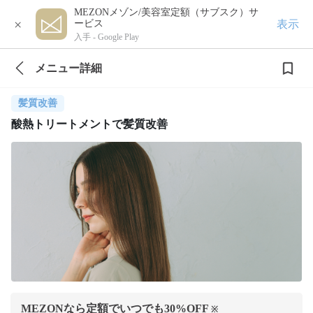
MEZONメゾン/美容室定額（サブスク）サ
×
表示
ービス
入手 -
Google Play
メニュー詳細
髪質改善
酸熱トリートメントで髪質改善
MEZONなら定額でいつでも
30
%OFF
※