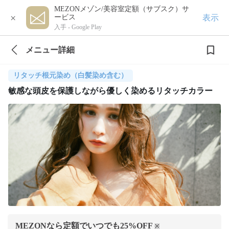
MEZONメゾン/美容室定額（サブスク）サ
×
表示
ービス
入手 -
Google Play
メニュー詳細
リタッチ根元染め（白髪染め含む）
敏感な頭皮を保護しながら優しく染めるリタッチカラー
MEZONなら定額でいつでも
25
%OFF
※