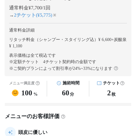
通常料金¥7,700/1回
→
2チケット(¥5,775)
※
通常料金詳細
リタッチ料金（シャンプー・スタイリング込）¥ 6,600
+
炭酸泉
¥ 1,100
表示価格は全て税込です
※定額チケット 4チケット契約
時の金額です
※ご契約プランによって割引率が
24
%~
33
%になります
施術時間
チケット
メニュー満足度
100
60
2
%
分
枚
メニューのお客様評価
頭皮に優しい