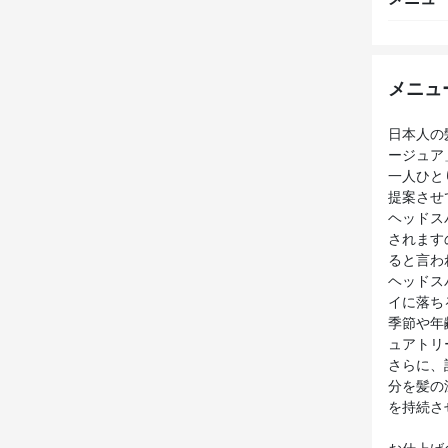
メニュ
日本人の
ージュア
一人ひと
提案させ
ヘッドス
されます
ると言わ
ヘッドス
イに落ち
季節や年
ュアトリ
さらに、
分を髪の
を持続さ