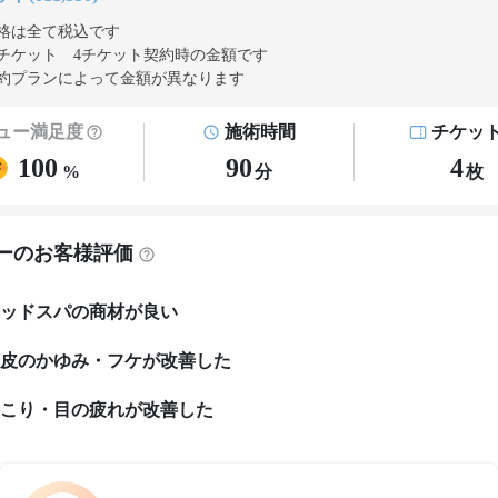
格は全て税込です
チケット 4チケット契約
時の金額です
約プランによって金額が異なります
ュー満足度
施術時間
チケッ
100
90
4
%
分
枚
ーのお客様評価
ッドスパの商材が良い
皮のかゆみ・フケが改善した
こり・目の疲れが改善した