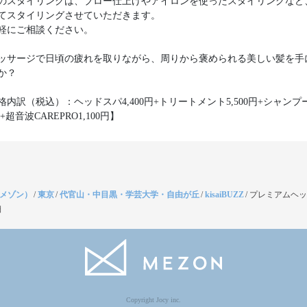
のスタイリングは、ブロー仕上げやアイロンを使ったスタイリングなど
てスタイリングさせていただきます。
軽にご相談ください。
ッサージで日頃の疲れを取りながら、周りから褒められる美しい髪を手
か？
格内訳（税込）：ヘッドスパ4,400円+トリートメント5,500円+シャンプ
円+超音波CAREPRO1,100円】
（メゾン）
/
東京
/
代官山・中目黒・学芸大学・自由が丘
/
kisaiBUZZ
/
プレミアムヘッ
細
Copyright Jocy inc.