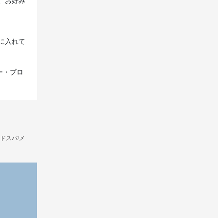
、お好み
に入れて
ー・ブロ
ドスパ/メ