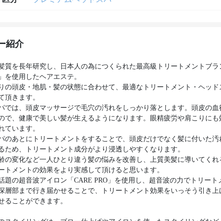
ー紹介
髪質を長年研究し、日本人の為につくられた最高級トリートメントブラ
」を使用したヘアエステ。
りの頭皮・地肌・髪の状態に合わせて、最適なトリートメント・ヘッド
て頂きます。
パでは、頭皮マッサージで毛穴の汚れをしっかり落とします。頭皮の血
ので、健康で美しい髪が生えるようになります。眼精疲労や肩こりにも
れています。
パのあとにトリートメントをすることで、頭皮だけでなく髪に付いた汚
るため、トリートメント成分がより浸透しやすくなります。
齢の変化など一人ひとり違う髪の悩みを改善し、上質美髪に導いてくれ
ートメントの効果をより実感して頂けると思います。
話題の超音波アイロン「CARE PRO」を使用し、超音波の力でトリート
深層部まで行き届かせることで、トリートメント効果をいっそう引き上
せることができます。