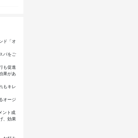
ンド「オ
スパをご
行も促進
効果があ
れもキレ
るオージ
メント成
げ、効果