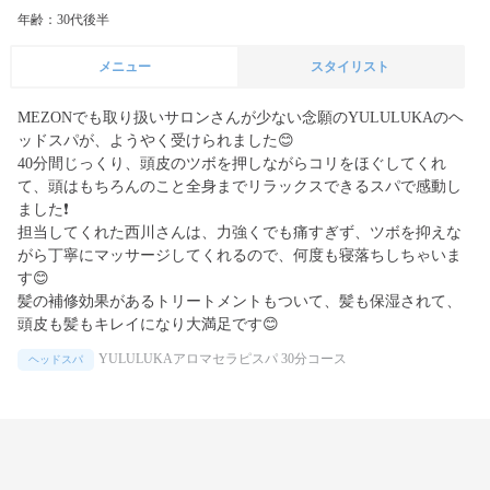
年齢：30代後半
メニュー
スタイリスト
MEZONでも取り扱いサロンさんが少ない念願のYULULUKAのヘ
ッドスパが、ようやく受けられました😊

40分間じっくり、頭皮のツボを押しながらコリをほぐしてくれ
て、頭はもちろんのこと全身までリラックスできるスパで感動し
ました❗️

担当してくれた西川さんは、力強くでも痛すぎず、ツボを抑えな
がら丁寧にマッサージしてくれるので、何度も寝落ちしちゃいま
す😊

髪の補修効果があるトリートメントもついて、髪も保湿されて、
頭皮も髪もキレイになり大満足です😊
YULULUKAアロマセラピスパ 30分コース
ヘッドスパ