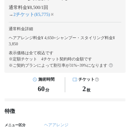
通常料金¥8,500/1回
→
2チケット(¥5,775)
※
通常料金詳細
ヘアアレンジ料金¥ 4,650
+
シャンプー・スタイリング料金¥
3,850
表示価格は全て税込です
※定額チケット 4チケット契約
時の金額です
※ご契約プランによって割引率が
31
%~
39
%になります
施術時間
チケット
60
2
分
枚
特徴
ヘアアレンジ
メニュー区分