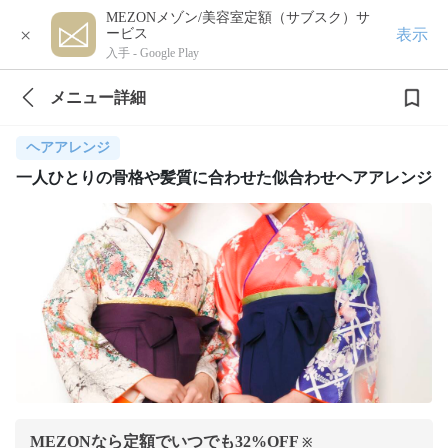
MEZONメゾン/美容室定額（サブスク）サ
×
表示
ービス
入手 -
Google Play
メニュー詳細
ヘアアレンジ
一人ひとりの骨格や髪質に合わせた似合わせヘアアレンジ
MEZONなら定額でいつでも
32
%OFF
※