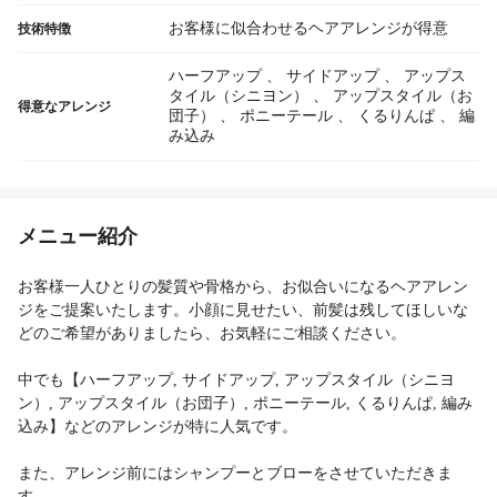
お客様に似合わせるヘアアレンジが得意
技術特徴
ハーフアップ
、
サイドアップ
、
アップス
タイル（シニヨン）
、
アップスタイル（お
得意なアレンジ
団子）
、
ポニーテール
、
くるりんぱ
、
編
み込み
メニュー紹介
お客様一人ひとりの髪質や骨格から、お似合いになるヘアアレン
ジをご提案いたします。小顔に見せたい、前髪は残してほしいな
どのご希望がありましたら、お気軽にご相談ください。
中でも【ハーフアップ, サイドアップ, アップスタイル（シニヨ
ン）, アップスタイル（お団子）, ポニーテール, くるりんぱ, 編み
込み】などのアレンジが特に人気です。
また、アレンジ前にはシャンプーとブローをさせていただきま
す。