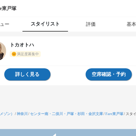
re東戸塚
スタイリスト
ュー
評価
基
トカオトハ
満足度募集中
詳しく見る
空席確認・予約
（メゾン）
/
神奈川
/
センター南・二俣川・戸塚・杉田・金沢文庫
/
Fare東戸塚
/
スタ