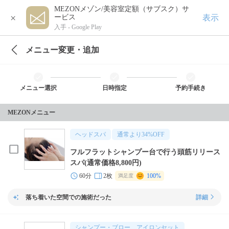
MEZONメゾン/美容室定額（サブスク）サ
×
表示
ービス
入手 -
Google Play
メニュー変更・追加
メニュー選択
日時指定
予約手続き
MEZONメニュー
ヘッドスパ
通常より
34
%OFF
フルフラットシャンプー台で行う頭筋リリース
スパ(通常価格8,800円)
60分
2枚
100%
満足度
落ち着いた空間での施術だった
詳細
シャンプー・ブロー、アイロンセット