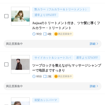
艶カラー（フルカラー＆トリートメント）
通常より
19
%OFF
Aujuaのトリートメント付き、ツヤ髪に導くフ
ルカラー・トリートメント
90分
4枚
満足度募集中
満足度募集中
詳細
サイドカット＆ショートスパ
通常より
32
%OFF
ツーブロックを整えながらマッサージシャンプ
ーで地肌まですっきり
60分
2枚
満足度募集中
満足度募集中
詳細
前髪カットパーマ