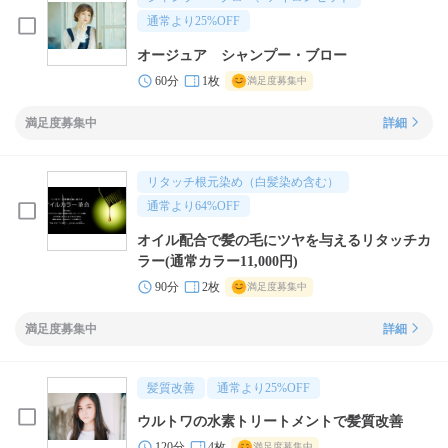
通常より
25
%OFF
オージュア シャンプー・ブロー
60分
1枚
満足度募集中
満足度募集中
詳細
リタッチ根元染め（白髪染め含む）
通常より
64
%OFF
オイル配合で髪の毛にツヤを与えるリタッチカ
ラー(通常カラー11,000円)
90分
2枚
満足度募集中
満足度募集中
詳細
髪質改善
通常より
25
%OFF
ウルトワの水素トリートメントで髪質改善
120分
4枚
満足度募集中