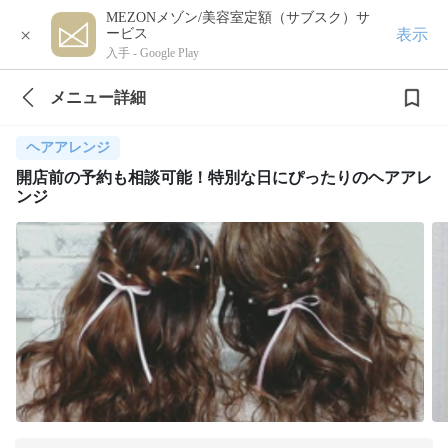
MEZONメゾン/美容室定額（サブスク）サ
×
表示
ービス
入手 -
Google Play
メニュー詳細
ヘアアレンジ
開店前の予約も相談可能！特別な日にぴったりのヘアアレ
ンジ