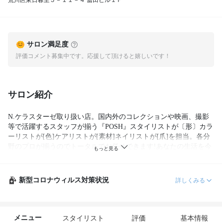
荒川区東日暮里５－１１－４ 冨田ビル１Ｆ
サロン満足度
評価コメント募集中です。応援して頂けると嬉しいです！
サロン紹介
N.ケラスターゼ取り扱い店。国内外のコレクションや映画、撮影
等で活躍するスタッフが揃う『POSH』スタイリストが〔形〕カラ
ーリストが[色]ケアリストが[素材]ネイリストが[爪]を担当。各分
野のプロが揃うのでトータルでお任せできます!あなたの生活を今
まで以上に輝かせてくれる実力派サロン！
新型コロナウィルス対策状況
詳しくみる
メニュー
スタイリスト
評価
基本情報