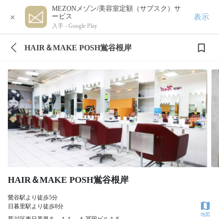
MEZONメゾン/美容室定額（サブスク）サ
×
表示
ービス
入手 -
Google Play
HAIR＆MAKE POSH鴬谷根岸
HAIR＆MAKE POSH鴬谷根岸
鶯谷駅より徒歩5分
日暮里駅より徒歩8分
地図