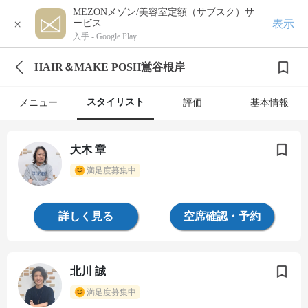
MEZONメゾン/美容室定額（サブスク）サ
×
表示
ービス
入手 -
Google Play
HAIR＆MAKE POSH鴬谷根岸
スタイリスト
メニュー
評価
基本情報
大木 章
満足度募集中
詳しく見る
空席確認・予約
北川 誠
満足度募集中