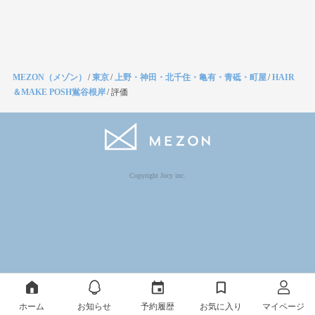
MEZON（メゾン）
/
東京
/
上野・神田・北千住・亀有・青砥・町屋
/
HAIR
＆MAKE POSH鴬谷根岸
/
評価
Copyright Jocy inc.
ホーム
お知らせ
予約履歴
お気に入り
マイページ