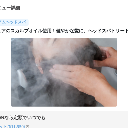
ニュー詳細
アムヘッドスパ
ュアのスカルプオイル使用！健やかな髪に、ヘッドスパトリー
ONなら定額でいつでも
ト(¥11,550)
※