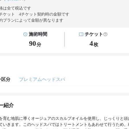
格は全て税込です
チケット 4チケット契約
時の金額です
約プランによって金額が異なります
施術時間
チケット
90
4
分
枚
ー区分
プレミアムヘッドスパ
ー紹介
を育む地肌に導くオージュアのスカルプオイルを使用し、じっくりと頭
ていきます。このヘッドスパではトリートメントもあわせて行うため、