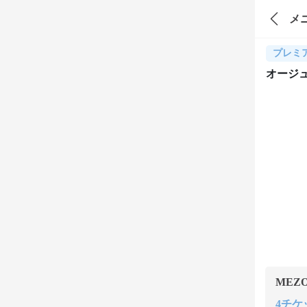
メ
プレミ
オージ
MEZ
4チケッ