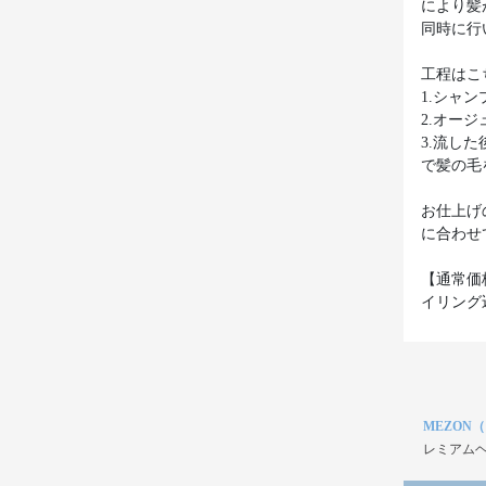
により髪
同時に行
工程はこ
1.シャ
2.オー
3.流し
で髪の毛
お仕上げ
に合わせ
【通常価
イリング
MEZON
レミアムヘ