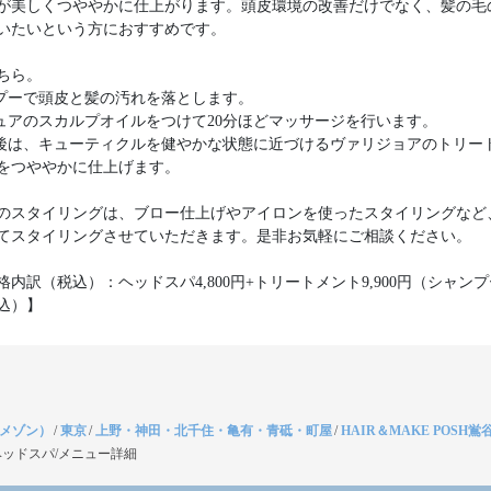
が美しくつややかに仕上がります。頭皮環境の改善だけでなく、髪の毛
いたいという方におすすめです。
ちら。
ンプーで頭皮と髪の汚れを落とします。
ジュアのスカルプオイルをつけて20分ほどマッサージを行います。
た後は、キューティクルを健やかな状態に近づけるヴァリジョアのトリー
をつややかに仕上げます。
のスタイリングは、ブロー仕上げやアイロンを使ったスタイリングなど
てスタイリングさせていただきます。是非お気軽にご相談ください。
格内訳（税込）：ヘッドスパ4,800円+トリートメント9,900円（シャン
込）】
（メゾン）
/
東京
/
上野・神田・北千住・亀有・青砥・町屋
/
HAIR＆MAKE POSH鴬
ッドスパ/メニュー詳細