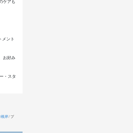
のケアも
トメント
、お好み
プー・スタ
谷根岸
/
プ