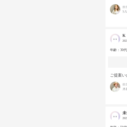
担
S
K
20
年齢：30
ご提案い
担
木
未
20