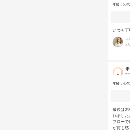
年齢：50
いつも丁
担
S
未
20
年齢：40
最後は木
れました
ブローで
が何も感