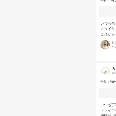
年齢：50
いつも色
スタイリ
これから
担
S
み
20
年齢：50
いつも丁
ドライヤ
短時間で