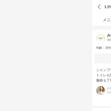
LI
メニ
み
20
年齢：50
シャンプ
トイレも
施術も丁
担
S