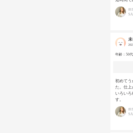
担
S
未
20
年齢：50
初めてう
た。仕上
いろいろ
す。
担
S