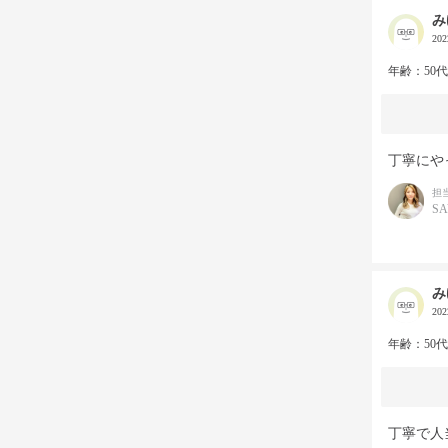
み
20
年齢：50
丁寧にや
担
S
み
20
年齢：50
丁寧で人