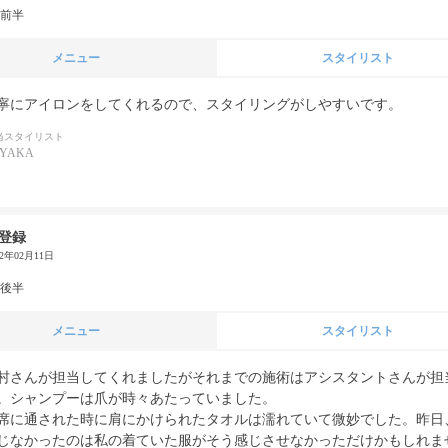
代前半
メニュー
スタイリスト
寧にアイロンをしてくれるので、スタイリングがしやすいです。
当スタイリスト
AYAKA
登録
22年02月11日
代後半
メニュー
スタイリスト
村さんが担当してくれましたがそれまでの施術はアシスタントさんが担
。シャンプーは爪が時々あたっていました。

席に通された時に肩にかけられたタオルは濡れていて微妙でした。昨日
じなかったのは私の着ていた服がそう感じさせなかっただけかもしれませ