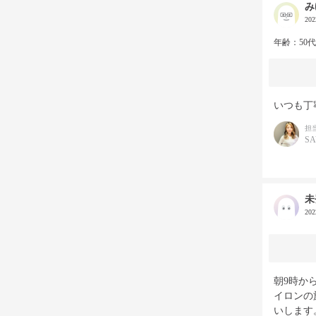
み
20
年齢：50
いつも丁
担
S
未
20
朝9時か
イロンの
いします