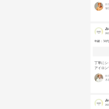
担
塚
み
20
年齢：50
丁寧にシ
アイロン
担
木
み
20