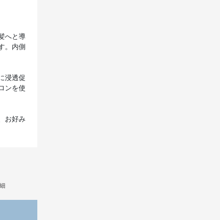
髪へと導
す。内側
に浸透促
ロンを使
、お好み
細