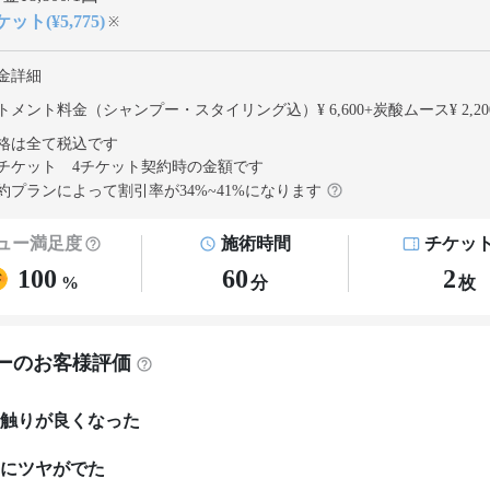
ット(¥5,775)
※
金詳細
トメント料金（シャンプー・スタイリング込）¥ 6,600
+
炭酸ムース¥ 2,20
格は全て税込です
チケット 4チケット契約
時の金額です
約プランによって割引率が
34
%~
41
%になります
ュー満足度
施術時間
チケッ
100
60
2
%
分
枚
ーのお客様評価
触りが良くなった
にツヤがでた