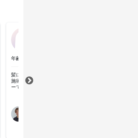
ベア
2025年6月2日
年齢：30代前半
髪にうねりがあり手櫛が引っかかることが多いのですが
施術をしてもらうとサラサラになるので重宝してるメニ
ーです。
すべて見る
担当スタイリスト
小田 大夢