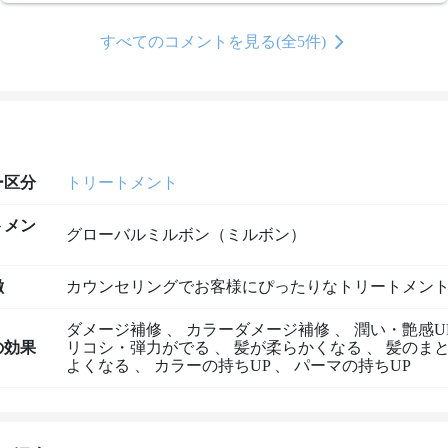
すべてのコメントを見る(全5件)
ー区分
トリートメント
トメン
グローバルミルボン（ミルボン）
徴
カウンセリングでお客様にぴったりなトリートメン
ダメージ補修
、
カラーダメージ補修
、
潤い・艶感U
の効果
リコシ・弾力がでる
、
髪が柔らかくなる
、
髪のま
よくなる
、
カラーの持ちUP
、
パーマの持ちUP