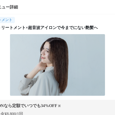
ニュー詳細
トメント
トリートメント×超音波アイロンで今までにない艶髪へ
ONなら定額でいつでも
34
%OFF
※
¥8,800/1回