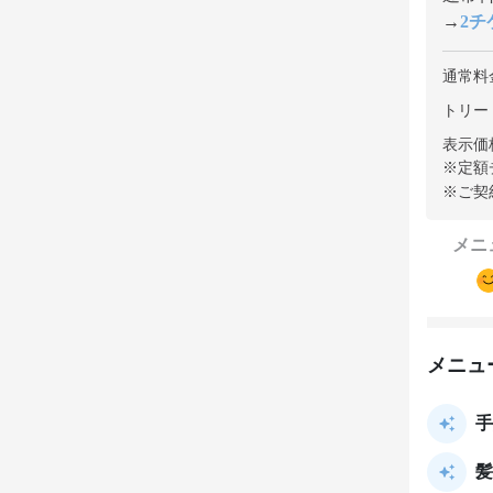
→
2チケ
通常料
トリー
表示価
※定額
※ご契
メニ
メニュ
手
髪