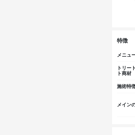
特徴
メニュ
トリー
ト商材
施術特
メイン