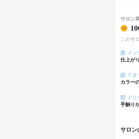
サロン
10
このサ
メン
仕上が
リタ
カラー
トリ
手触り
サロン