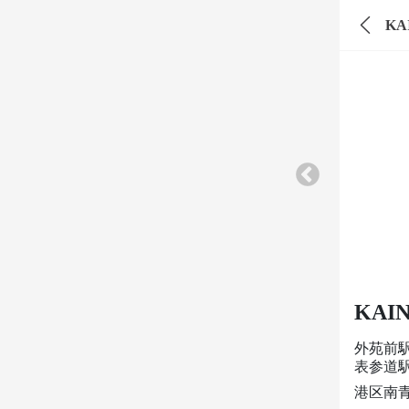
K
KAI
外苑前
表参道
港区南青