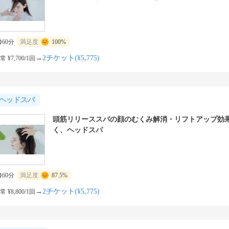
60分
満足度
100%
→
2チケット(¥5,775)
常 ¥7,700/1回
ヘッドスパ
頭筋リリーススパの顔のむくみ解消・リフトアップ効
く、ヘッドスパ
60分
満足度
87.5%
→
2チケット(¥5,775)
常 ¥8,800/1回