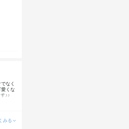
けでなく
可愛くな
す♪♪
くみる