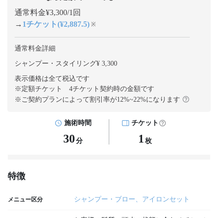
通常料金¥3,300/1回
→
1チケット(¥2,887.5)
※
通常料金詳細
シャンプー・スタイリング¥ 3,300
表示価格は全て税込です
※定額チケット 4チケット契約
時の金額です
※ご契約プランによって割引率が
12
%~
22
%になります
施術時間
チケット
30
1
分
枚
特徴
シャンプー・ブロー、アイロンセット
メニュー区分