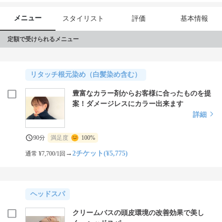
※ご予約頂いたお時間を過ぎても御来店がなく無断キャンセルが
複数回あった場合、他のお客さまの御迷惑にもなるため来店拒否
メニュー
スタイリスト
評価
基本情報
をさせて頂く場合がございます。
定額で受けられるメニュー
リタッチ根元染め（白髪染め含む）
豊富なカラー剤からお客様に合ったものを提
案！ダメージレスにカラー出来ます
詳細
90分
満足度
100%
→
2チケット(¥5,775)
通常 ¥7,700/1回
ヘッドスパ
クリームバスの頭皮環境の改善効果で美し