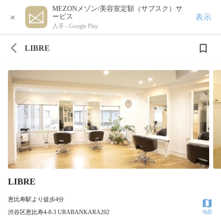
MEZONメゾン/美容室定額（サブスク）サ
×
表示
ービス
入手 -
Google Play
LIBRE
LIBRE
恵比寿駅より徒歩4分
渋谷区恵比寿4-8-3 URABANKARA202
地図