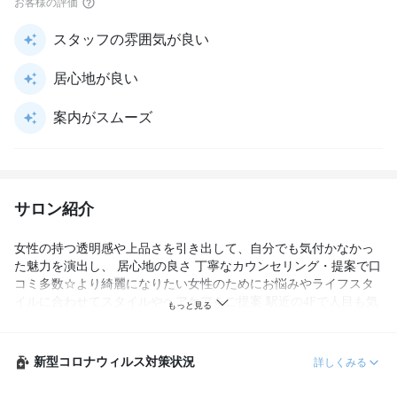
お客様の評価
スタッフの雰囲気が良い
居心地が良い
案内がスムーズ
サロン紹介
女性の持つ透明感や上品さを引き出して、自分でも気付かなかっ
た魅力を演出し、 居心地の良さ 丁寧なカウンセリング・提案で口
コミ多数☆より綺麗になりたい女性のためにお悩みやライフスタ
イルに合わせてスタイルやヘアケアをご提案 駅近の4Fで人目も気
にせずくつろげる上質空間でリラックス♪

※15分以上の遅刻をされる場合は、他にご予約を頂いているお客
新型コロナウィルス対策状況
詳しくみる
さまの進行に迷惑がかかるためキャンセルとさせていただきま
す。
