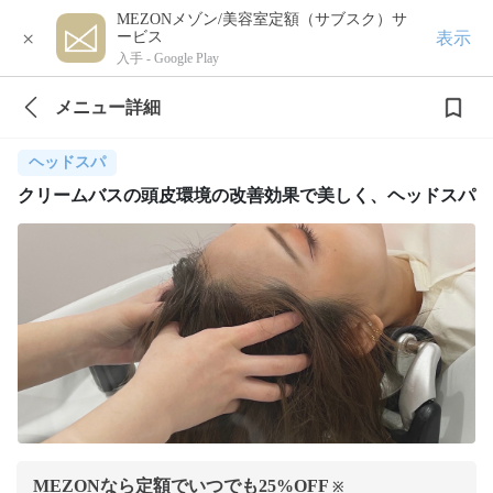
MEZONメゾン/美容室定額（サブスク）サ
×
表示
ービス
入手 -
Google Play
メニュー詳細
ヘッドスパ
クリームバスの頭皮環境の改善効果で美しく、ヘッドスパ
MEZONなら定額でいつでも
25
%OFF
※