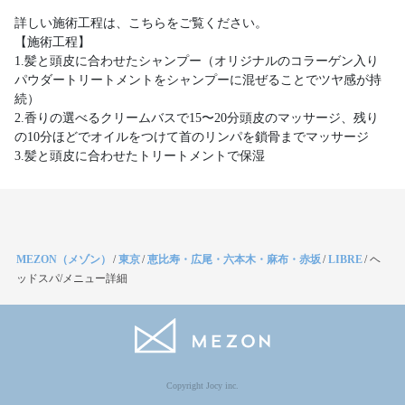
詳しい施術工程は、こちらをご覧ください。
【施術工程】
1.髪と頭皮に合わせたシャンプー（オリジナルのコラーゲン入り
パウダートリートメントをシャンプーに混ぜることでツヤ感が持
続）
2.香りの選べるクリームバスで15〜20分頭皮のマッサージ、残り
の10分ほどでオイルをつけて首のリンパを鎖骨までマッサージ
3.髪と頭皮に合わせたトリートメントで保湿
MEZON（メゾン）
/
東京
/
恵比寿・広尾・六本木・麻布・赤坂
/
LIBRE
/
ヘ
ッドスパ/メニュー詳細
Copyright Jocy inc.