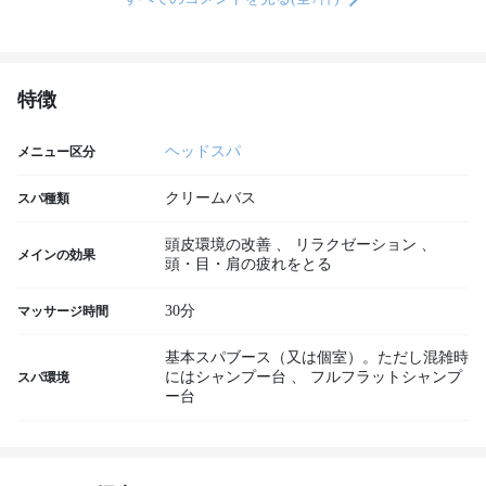
特徴
ヘッドスパ
メニュー区分
クリームバス
スパ種類
頭皮環境の改善
、
リラクゼーション
、
メインの効果
頭・目・肩の疲れをとる
30分
マッサージ時間
基本スパブース（又は個室）。ただし混雑時
にはシャンプー台
、
フルフラットシャンプ
スパ環境
ー台