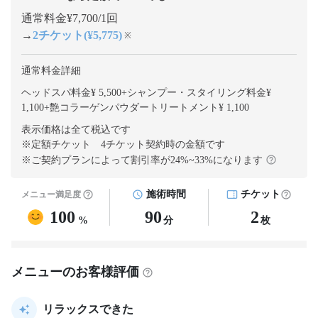
通常料金¥7,700/1回
→
2チケット(¥5,775)
※
通常料金詳細
ヘッドスパ料金¥ 5,500
+
シャンプー・スタイリング料金¥
1,100
+
艶コラーゲンパウダートリートメント¥ 1,100
表示価格は全て税込です
※定額チケット 4チケット契約
時の金額です
※ご契約プランによって割引率が
24
%~
33
%になります
施術時間
チケット
メニュー満足度
100
90
2
%
分
枚
メニューのお客様評価
リラックスできた