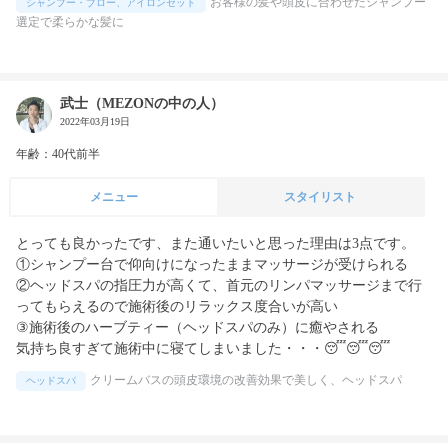
お客様の髪や頭皮に合わせたシャンプー
シャンプー・ブロー、アイロンセット
選定で柔らかな髪に
武士（MEZONの中の人）
2022年03月19日
年齢：40代前半
メニュー
スタイリスト
とっても良かったです、また通いたいと思った理由は3点です。

①シャンプー台で仰向けになったままマッサージが受けられる

②ヘッドスパの指圧力が高くて、首元のリンパマッサージまで行
ってもらえるので施術後のリラックス度合いが高い

③施術後のハーブティー（ヘッドスパのみ）に癒やされる

気持ち良すぎて施術中に寝てしまいました・・・😴😴😴
クリームバスの頭皮環境の改善効果で美しく、ヘッドスパ
ヘッドスパ