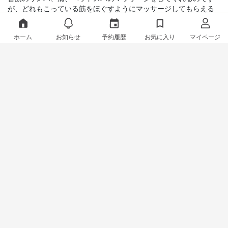
が、どれもこっている筋をほぐすようにマッサージしてもらえる
ので眠りに落ちてしまうほど気持ち良くリラックスができます。

施術後にマイクロスコープでビフォーアフターも見れるので、施
ホーム
お知らせ
予約履歴
お気に入り
マイページ
術による効果もわかりやすくオススメです。また通わせて頂きた
いとおもいます。
ヘッドスパ
個室でゆったりリラックス‼️​ Vortexヘッドスパショートコース
来店サロン
担当スタイリスト
H_daikanyamaヘッドスパ＆
Araki
ヘナ
武士（MEZONの中の人）
2022年10月25日
メニュー
スタイリスト
フルフラット（寝たまま）のシャンプー台でヘッドスパで、香り
が良いオイルを塗って、指圧型のマッサージをしてくれます。香
りが良く気持ちの良いマッサージなので、そのまま寝てしまうほ