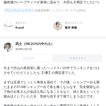
施術後のハーブティーが身体に染みて、今回も大満足でした(^^)
プレミアムヘッドスパ
頭蓋骨調整ヘッドスパ プレミアム(90分)
来店サロン
担当スタイリスト
Remell
新井 美穂
武士（MEZONの中の人）
2024年12月17日
メニュー
スタイリスト
今まで沢山の美容室に通ったヘッドスパの中でランキングをつけ
させていただくとしたら【1番】の満足度でした。

まずは足湯でじっくり身体を温めて、その後、シャンプー台も寝
たままのYUMEシャンプー台で首も痛くならなず、完全個室なの
で他のお客さんの会話も気になることもなく、頭と首をじっくり
揉みほぐしていただき、気持ち良すぎて寝てしまうほどです。

施術後の方のマッサージもマッサージ専門店以上に気持ちよくて