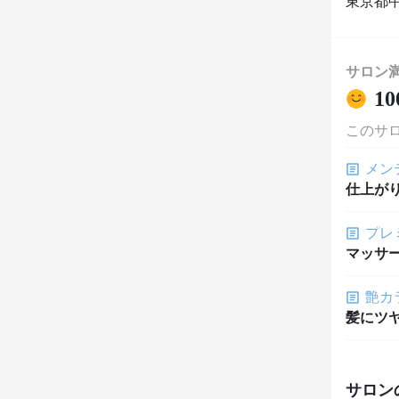
東京都中
サロン
10
このサ
メン
仕上が
プレ
マッサ
艶カ
髪にツ
サロン