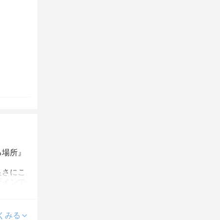
る場所』
良さにこ
ザインで
くみる