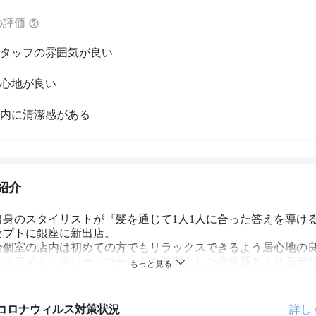
の評価
タッフの雰囲気が良い
心地が良い
内に清潔感がある
紹介
出身のスタイリストが『髪を通じて1人1人に合った答えを導け
プトに銀座に新出店。

全個室の店内は初めての方でもリラックスできるよう居心地の
、ホワイト・グレー・ゴールドを基調とした高級感あふれるデ
多くのお客様の美と健康をサポートさせていただきます。
コロナウィルス対策状況
詳し