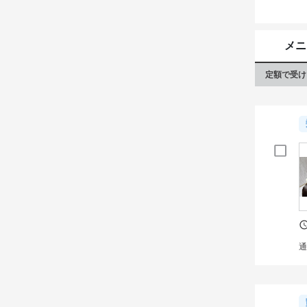
メニ
定額で受け
通