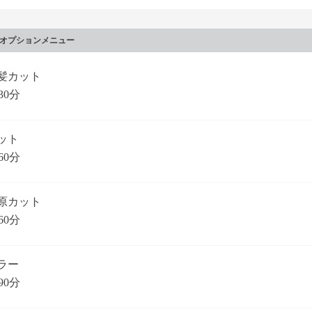
オプションメニュー
髪カット
30分
ット
60分
原カット
60分
ラー
90分