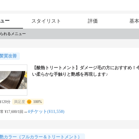
ュー
スタイリスト
評価
基
られるメニュー
髪質改善
【酸熱トリートメント】ダメージ毛の方におすすめ！
い柔らかな手触りと艶感を再現します♪
120分
満足度
100%
→
4チケット(¥11,550)
常 ¥17,600/1回
艶カラー（フルカラー＆トリートメント）