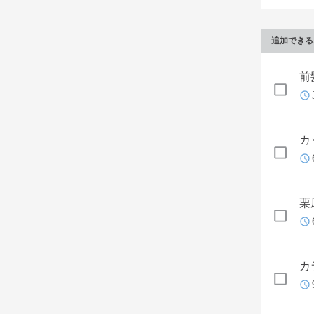
追加できる
前
カ
栗
カ