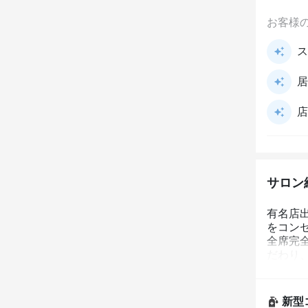
お客様
ス
居
店
サロン
有名店
をコンセ
全席完
だわり
統一。
新型