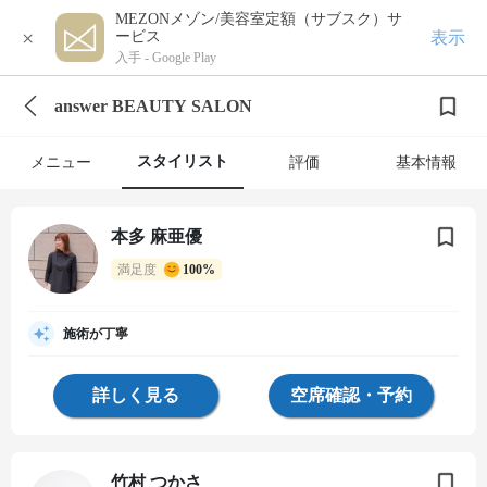
MEZONメゾン/美容室定額（サブスク）サ
×
表示
ービス
入手 -
Google Play
answer BEAUTY SALON
スタイリスト
メニュー
評価
基本情報
本多 麻亜優
満足度
100%
施術が丁寧
詳しく見る
空席確認・予約
竹村 つかさ