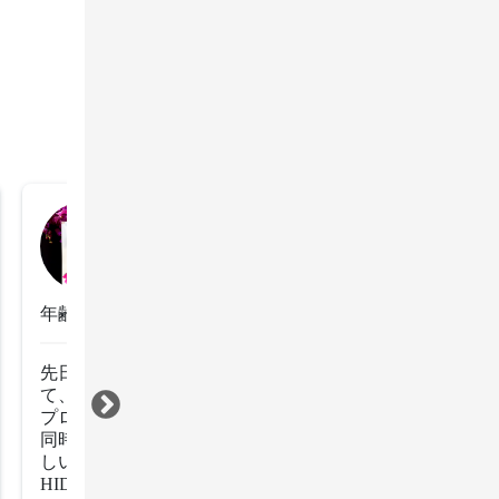
pao
2023年2月23日
年齢：40代後半
先日はお世話になりました。いろいろご相談にのって頂
て、通う頻度についても参考になりました。

プロの方に綺麗にして頂ける事のありがたさを感じるの
同時に、髪について、お任せできる美容院に出会えてう
しいです。ホスピタリティのある美容室だと思います。
HIDE さん、またお世話に皆さま、今後ともよろしくお願