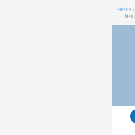
MEZON
ト一覧
/
H