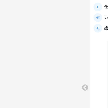
仕
カ
接