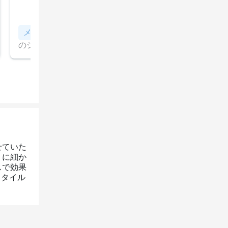
い致します。
すべて見る
メンテナンスカット＆トリートメント
【5,000円相当
のシステムトリートメントで艶髪に！】トリートメント
メンテナンスカット
せていた
うに細か
スで効果
スタイル