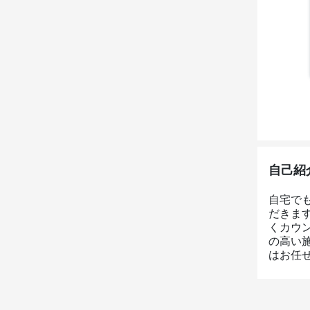
自己紹
自宅で
だきま
くカウ
の高い
はお任