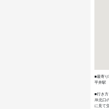
■最寄り
平井駅　
■行き方

JR北
に見て交差