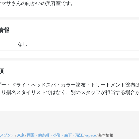
ナマサさんの向かいの美容室です。
情報
なし
項
プー・ドライ・ヘッドスパ・カラー塗布・トリートメント塗布
より指名スタイリストではなく、別のスタッフが担当する場合
（メゾン）
/
東京
/
両国・錦糸町・小岩・森下・瑞江
/
espaco
/
基本情報