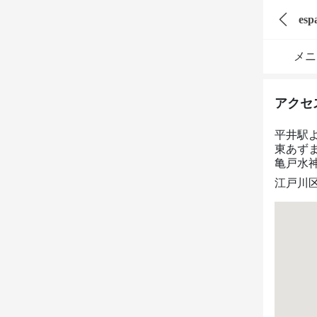
esp
メニ
アクセ
平井駅
東あずま
亀戸水神
江戸川区平