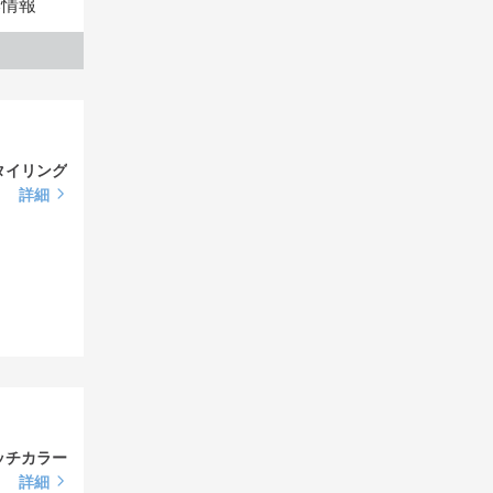
本情報
ご相談く
タイリング
詳細
ッチカラー
詳細