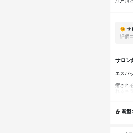
江戸川区平
サ
評価
サロン
エスパ
癒され
れる空間
皆それ
新型
お客様
現在の