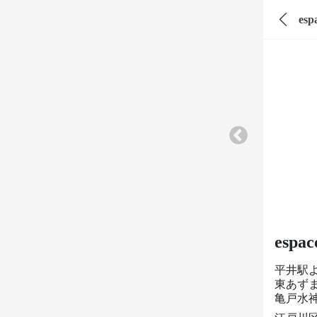
esp
espac
平井駅
東あずま
亀戸水神