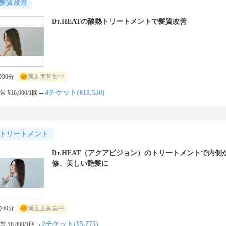
髪質改善
Dr.HEATの酸熱トリートメントで髪質改善
90分
満足度募集中
→
4チケット(¥11,550)
常 ¥16,000/1回
トリートメント
Dr.HEAT（アクアビジョン）のトリートメントで内側
修、美しい艶髪に
60分
満足度募集中
→
2チケット(¥5,775)
常 ¥8,800/1回