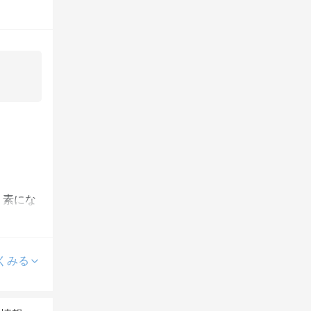
　素にな
くみる