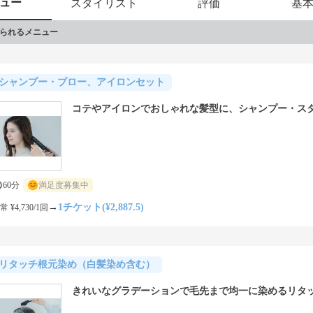
ュー
スタイリスト
評価
基
つきの毛質…年齢による毛質の変化にお悩みのお客様は、是非
られるメニュー


シャンプー・ブロー、アイロンセット
コテやアイロンでおしゃれな髪型に、シャンプー・ス
60分
満足度募集中
→
1チケット(¥2,887.5)
常 ¥4,730/1回
リタッチ根元染め（白髪染め含む）
きれいなグラデーションで毛先まで均一に染めるリタ