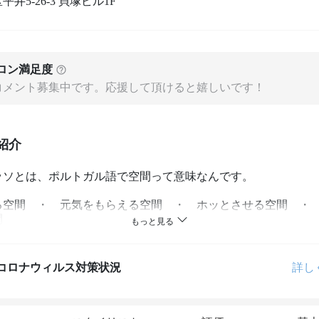
井5-26-3 貝塚ビル1F
ロン満足度
コメント募集中です。応援して頂けると嬉しいです！
紹介
ッソとは、ポルトガル語で空間って意味なんです。

る空間　・　元気をもらえる空間　・　ホッとさせる空間　・


ぞれ求めるものは違うけど、

コロナウィルス対策状況
詳し
にとって心地良い『　空間　』でありたいと思ってます。

エスパッソは、毛質改善に特化した美容室です。
