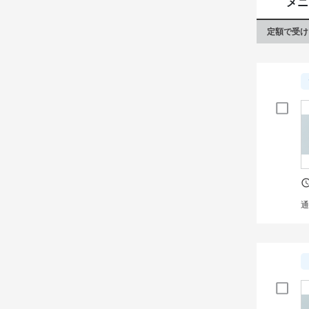
メニ
生まれ
定額で受け
ださい。
通