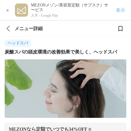
MEZONメゾン/美容室定額（サブスク）サ
×
表示
ービス
入手 -
Google Play
メニュー詳細
ヘッドスパ
炭酸スパの頭皮環境の改善効果で美しく、ヘッドスパ
MEZONなら定額でいつでも
34
%OFF
※