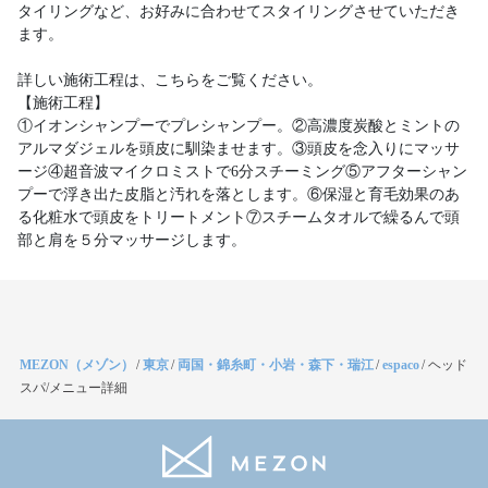
タイリングなど、お好みに合わせてスタイリングさせていただき
ます。
詳しい施術工程は、こちらをご覧ください。
【施術工程】
①イオンシャンプーでプレシャンプー。②高濃度炭酸とミントの
アルマダジェルを頭皮に馴染ませます。③頭皮を念入りにマッサ
ージ④超音波マイクロミストで6分スチーミング⑤アフターシャン
プーで浮き出た皮脂と汚れを落とします。⑥保湿と育毛効果のあ
る化粧水で頭皮をトリートメント⑦スチームタオルで繰るんで頭
部と肩を５分マッサージします。
MEZON（メゾン）
/
東京
/
両国・錦糸町・小岩・森下・瑞江
/
espaco
/
ヘッド
スパ/メニュー詳細