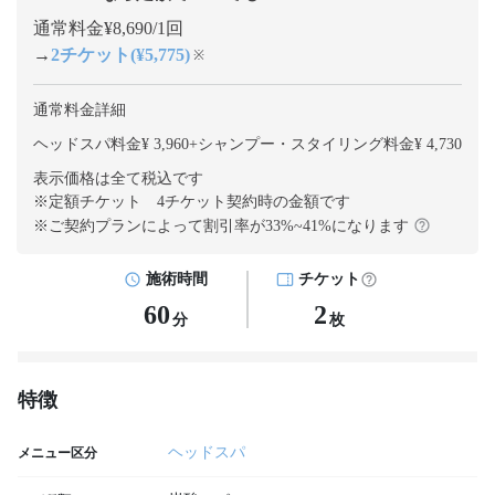
通常料金¥8,690/1回
→
2チケット(¥5,775)
※
通常料金詳細
ヘッドスパ料金¥ 3,960
+
シャンプー・スタイリング料金¥ 4,730
表示価格は全て税込です
※定額チケット 4チケット契約
時の金額です
※ご契約プランによって割引率が
33
%~
41
%になります
施術時間
チケット
60
2
分
枚
特徴
ヘッドスパ
メニュー区分