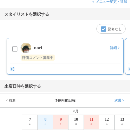
＋ メニュー変更・追加
スタイリストを選択する
指名なし
nori
詳細
評価コメント募集中
来店日時を選択する
< 前週
予約可能日程
次週 >
8月
7
8
9
10
11
12
13
金
土
日
月
祝
水
木