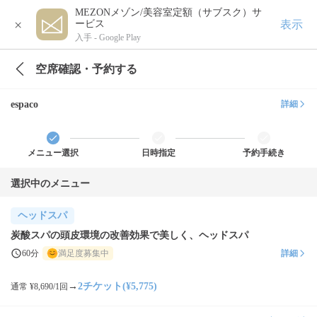
MEZONメゾン/美容室定額（サブスク）サ
×
表示
ービス
入手 -
Google Play
空席確認・予約する
espaco
詳細
メニュー選択
日時指定
予約手続き
選択中のメニュー
ヘッドスパ
炭酸スパの頭皮環境の改善効果で美しく、ヘッドスパ
60分
満足度募集中
詳細
→
2チケット(¥5,775)
通常 ¥8,690/1回