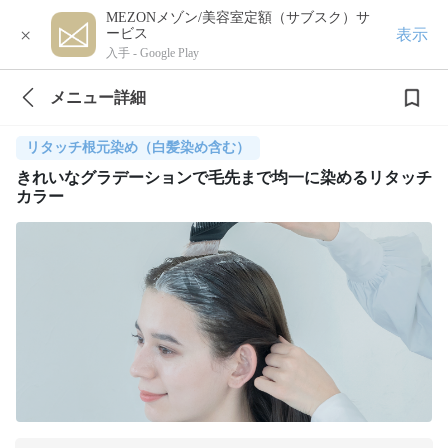
MEZONメゾン/美容室定額（サブスク）サ
×
表示
ービス
入手 -
Google Play
メニュー詳細
リタッチ根元染め（白髪染め含む）
きれいなグラデーションで毛先まで均一に染めるリタッチ
カラー