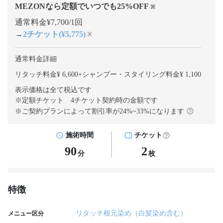
MEZONなら定額でいつでも
25
%OFF
※
通常料金¥7,700/1回
→
2チケット(¥5,775)
※
通常料金詳細
リタッチ料金¥ 6,600
+
シャンプー・スタイリング料金¥ 1,100
表示価格は全て税込です
※定額チケット 4チケット契約
時の金額です
※ご契約プランによって割引率が
24
%~
33
%になります
施術時間
チケット
90
2
分
枚
特徴
リタッチ根元染め（白髪染め含む）
メニュー区分