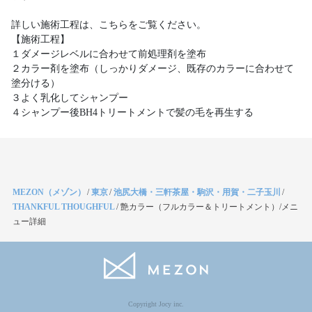
詳しい施術工程は、こちらをご覧ください。
【施術工程】
１ダメージレベルに合わせて前処理剤を塗布
２カラー剤を塗布（しっかりダメージ、既存のカラーに合わせて
塗分ける）
３よく乳化してシャンプー
４シャンプー後BH4トリートメントで髪の毛を再生する
MEZON（メゾン）
/
東京
/
池尻大橋・三軒茶屋・駒沢・用賀・二子玉川
/
THANKFUL THOUGHFUL
/
艶カラー（フルカラー＆トリートメント）/メニ
ュー詳細
Copyright Jocy inc.