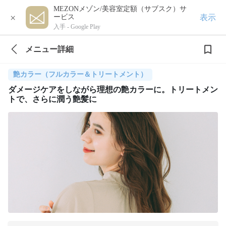
MEZONメゾン/美容室定額（サブスク）サ
×
表示
ービス
入手 -
Google Play
メニュー詳細
艶カラー（フルカラー＆トリートメント）
ダメージケアをしながら理想の艶カラーに。トリートメン
トで、さらに潤う艶髪に