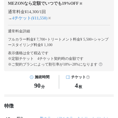
MEZONなら定額でいつでも
19
%OFF
※
通常料金¥14,300/1回
→
4チケット(¥11,550)
※
通常料金詳細
フルカラー料金¥ 7,700
+
トリートメント料金¥ 5,500
+
シャンプ
ースタイリング料金¥ 1,100
表示価格は全て税込です
※定額チケット 4チケット契約
時の金額です
※ご契約プランによって割引率が
18
%~
28
%になります
施術時間
チケット
90
4
分
枚
特徴