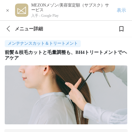
MEZONメゾン/美容室定額（サブスク）サ
×
表示
ービス
入手 -
Google Play
メニュー詳細
メンテナンスカット＆トリートメント
前髪＆枝毛カットと毛量調整も、BH4トリートメントでヘ
アケア