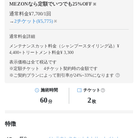
MEZONなら定額でいつでも
25
%OFF
※
通常料金¥7,700/1回
→
2チケット(¥5,775)
※
通常料金詳細
メンテナンスカット料金（シャンプースタイリング込）¥
4,400
+
トリートメント料金¥ 3,300
表示価格は全て税込です
※定額チケット 4チケット契約
時の金額です
※ご契約プランによって割引率が
24
%~
33
%になります
施術時間
チケット
60
2
分
枚
特徴