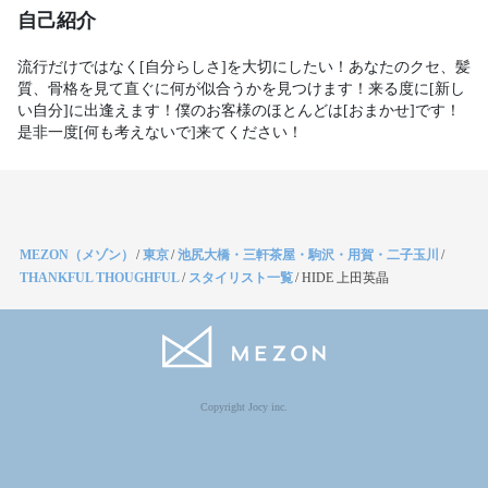
自己紹介
流行だけではなく[自分らしさ]を大切にしたい！あなたのクセ、髪
質、骨格を見て直ぐに何が似合うかを見つけます！来る度に[新し
い自分]に出逢えます！僕のお客様のほとんどは[おまかせ]です！
是非一度[何も考えないで]来てください！
MEZON（メゾン）
/
東京
/
池尻大橋・三軒茶屋・駒沢・用賀・二子玉川
/
THANKFUL THOUGHFUL
/
スタイリスト一覧
/
HIDE 上田英晶
Copyright Jocy inc.