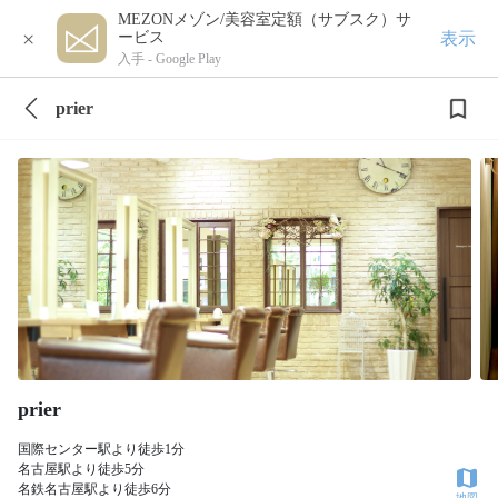
MEZONメゾン/美容室定額（サブスク）サ
×
表示
ービス
入手 -
Google Play
prier
prier
国際センター駅より徒歩1分
名古屋駅より徒歩5分
名鉄名古屋駅より徒歩6分
地図