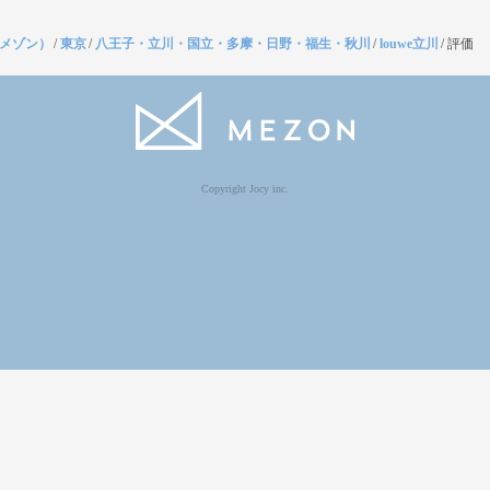
（メゾン）
/
東京
/
八王子・立川・国立・多摩・日野・福生・秋川
/
louwe立川
/
評価
Copyright Jocy inc.