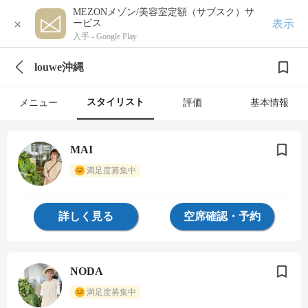
MEZONメゾン/美容室定額（サブスク）サ
×
表示
ービス
入手 -
Google Play
louwe沖縄
スタイリスト
メニュー
評価
基本情報
MAI
満足度募集中
詳しく見る
空席確認・予約
NODA
満足度募集中