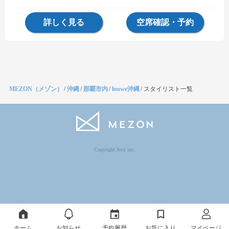
詳しく見る
空席確認・予約
MEZON（メゾン）
/
沖縄
/
那覇市内
/
louwe沖縄
/
スタイリスト一覧
Copyright Jocy inc.
ホーム
お知らせ
予約履歴
お気に入り
マイページ