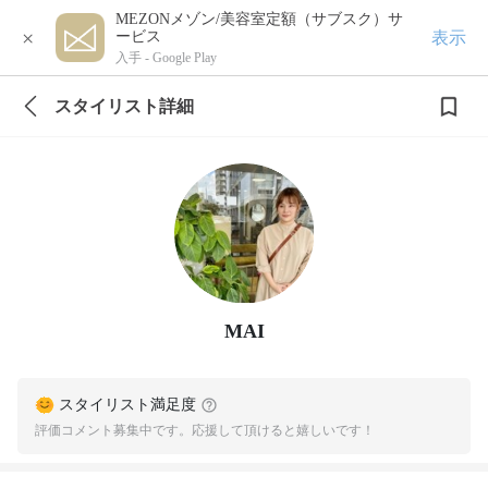
MEZONメゾン/美容室定額（サブスク）サ
×
表示
ービス
入手 -
Google Play
スタイリスト詳細
MAI
スタイリスト満足度
評価コメント募集中です。応援して頂けると嬉しいです！