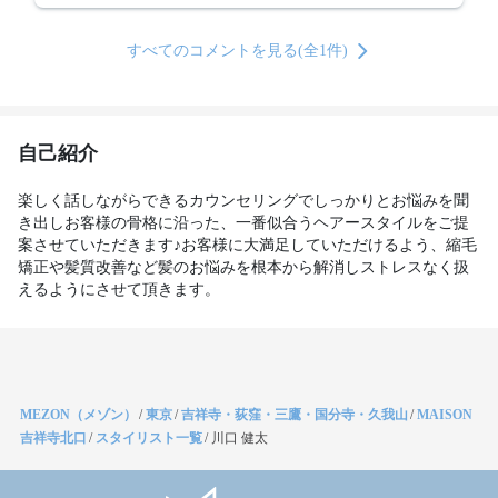
すべてのコメントを見る(全1件)
自己紹介
楽しく話しながらできるカウンセリングでしっかりとお悩みを聞
き出しお客様の骨格に沿った、一番似合うヘアースタイルをご提
案させていただきます♪お客様に大満足していただけるよう、縮毛
矯正や髪質改善など髪のお悩みを根本から解消しストレスなく扱
えるようにさせて頂きます。
MEZON（メゾン）
/
東京
/
吉祥寺・荻窪・三鷹・国分寺・久我山
/
MAISON
吉祥寺北口
/
スタイリスト一覧
/
川口 健太