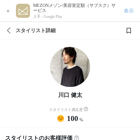
MEZONメゾン/美容室定額（サブスク）サ
×
表示
ービス
入手 -
Google Play
スタイリスト詳細
川口 健太
スタイリスト満足度
100
%
スタイリストのお客様評価