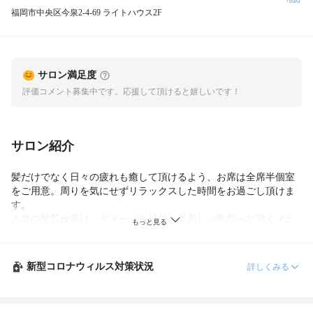
福岡市中央区今泉2-4-69 ライトハウス2F
サロン満足度
評価コメント募集中です。応援して頂けると嬉しいです！
サロン紹介
髪だけでなく日々の疲れも癒して頂けるよう、お席は全席半個室
をご用意。周りを気にせずリラックスした時間をお過ごし頂けま
す。

人気の髪質改善は、ダメージを補修して美しい艶髪へと導くメニ
ューです。ダメージが気になる方でも安心して施術を受けること
ができ、クセでお悩みの方にもおすすめです。

お客様一人ひとりのお悩みを解消するため、経験豊富なスタイリ
新型コロナウィルス対策状況
詳しくみる
スト達が丁寧なカウンセリングと確かな技術で、納得のヘアスタ
イルをご提供いたします。ぜひ一度ご来店下さい。