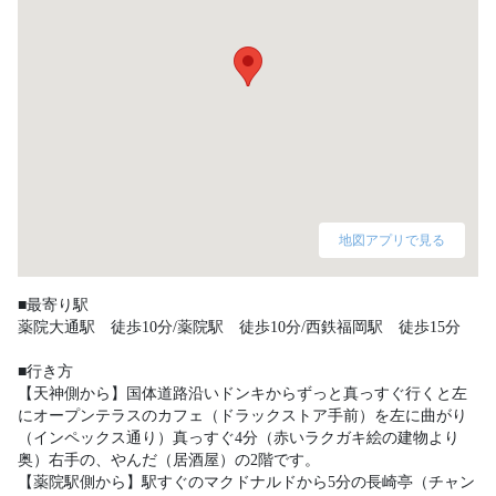
地図アプリで見る
■最寄り駅

薬院大通駅　徒歩10分/薬院駅　徒歩10分/西鉄福岡駅　徒歩15分

■行き方

【天神側から】国体道路沿いドンキからずっと真っすぐ行くと左
にオープンテラスのカフェ（ドラックストア手前）を左に曲がり
（インペックス通り）真っすぐ4分（赤いラクガキ絵の建物より
奥）右手の、やんだ（居酒屋）の2階です。

【薬院駅側から】駅すぐのマクドナルドから5分の長崎亭（チャン