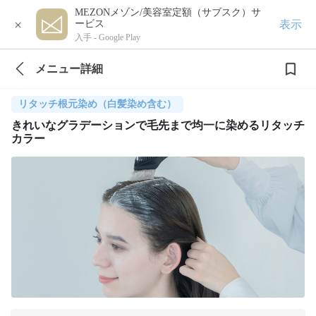
MEZONメゾン/美容室定額（サブスク）サ
×
表示
ービス
入手 -
Google Play
メニュー詳細
リタッチ根元染め（白髪染め含む）
きれいなグラデーションで毛先まで均一に染めるリタッチ
カラー