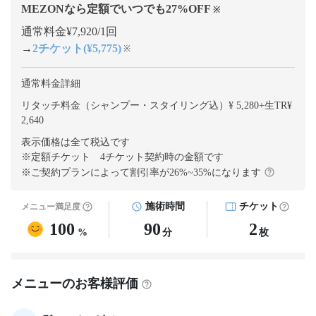
MEZONなら定額でいつでも
27
%OFF
※
通常料金¥7,920/1回
→
2チケット(¥5,775)
※
通常料金詳細
リタッチ料金（シャンプー・スタイリング込）¥ 5,280
+
生TR¥
2,640
表示価格は全て税込です
※定額チケット 4チケット契約
時の金額です
※ご契約プランによって割引率が
26
%~
35
%になります
施術時間
チケット
メニュー満足度
100
90
2
%
分
枚
メニューのお客様評価