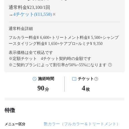
通常料金¥23,100/1回
→
4チケット(¥11,550)
※
通常料金詳細
フルカラー料金¥ 6,600
+
トリートメント料金¥ 5,500
+
シャンプ
ースタイリング料金¥ 1,650
+
ケアプロ+ルミナ¥ 9,350
表示価格は全て税込です
※定額チケット 4チケット契約
時の金額です
※ご契約プランによって割引率が
50
%~
55
%になります
施術時間
チケット
90
4
分
枚
特徴
艶カラー（フルカラー＆トリートメント）
メニュー区分