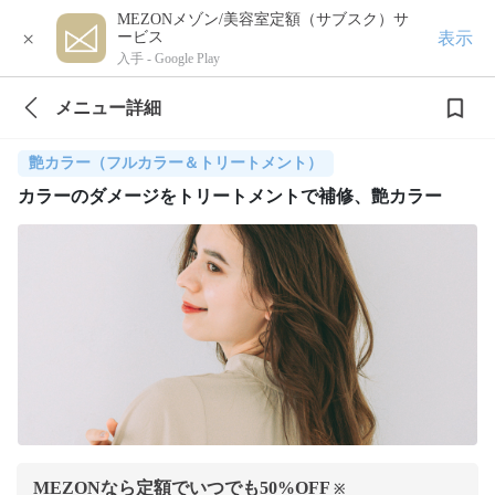
MEZONメゾン/美容室定額（サブスク）サ
×
表示
ービス
入手 -
Google Play
メニュー詳細
艶カラー（フルカラー＆トリートメント）
カラーのダメージをトリートメントで補修、艶カラー
MEZONなら定額でいつでも
50
%OFF
※