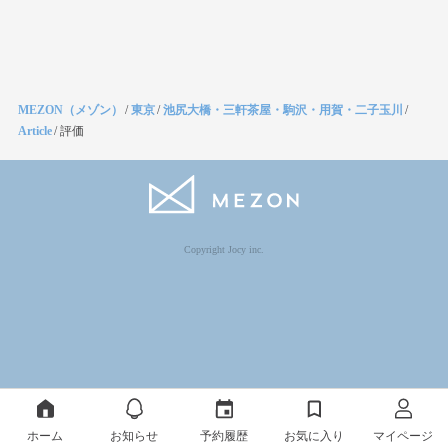
MEZON（メゾン）
/
東京
/
池尻大橋・三軒茶屋・駒沢・用賀・二子玉川
/
Article
/
評価
Copyright Jocy inc.
ホーム
お知らせ
予約履歴
お気に入り
マイページ