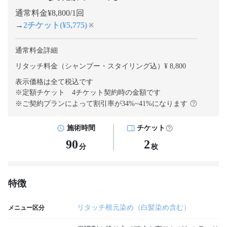
通常料金¥8,800/1回
→
2チケット(¥5,775)
※
通常料金詳細
リタッチ料金（シャンプー・スタイリング込）¥ 8,800
表示価格は全て税込です
※定額チケット 4チケット契約
時の金額です
※ご契約プランによって割引率が
34
%~
41
%になります
施術時間
チケット
90
2
分
枚
特徴
リタッチ根元染め（白髪染め含む）
メニュー区分