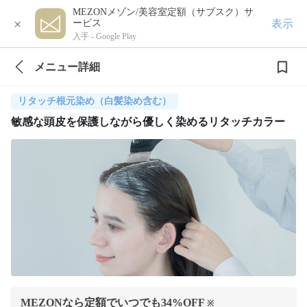
MEZONメゾン/美容室定額（サブスク）サ
×
表示
ービス
入手 -
Google Play
メニュー詳細
リタッチ根元染め（白髪染め含む）
敏感な頭皮を保護しながら優しく染めるリタッチカラー
MEZONなら定額でいつでも
34
%OFF
※