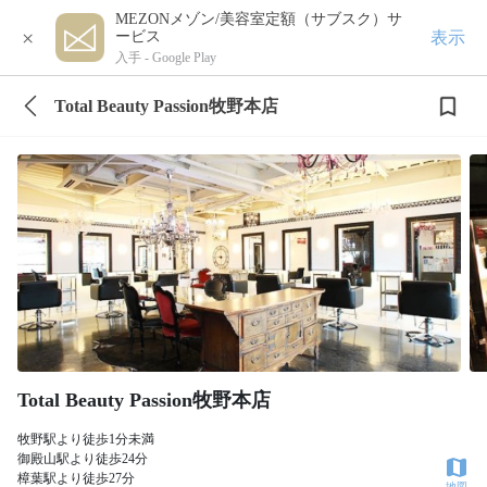
MEZONメゾン/美容室定額（サブスク）サ
×
表示
ービス
入手 -
Google Play
Total Beauty Passion牧野本店
Total Beauty Passion牧野本店
牧野駅より徒歩1分未満
御殿山駅より徒歩24分
樟葉駅より徒歩27分
地図