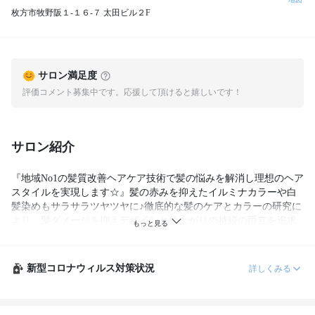
枚方市牧野阪１-１６-７ 太田ビル２F
サロン満足度
評価コメント募集中です。応援して頂けると嬉しいです！
サロン紹介
『地域No1の髪質改善ヘアケア技術で髪の悩みを解消し理想のヘア
スタイルを実現します☆』髪の赤みを抑えたイルミナカラーや白
髪染めもサラサラツヤツヤに♪徹底的な髪のケアとカラーの研究に
より、髪ダメージを抑えデザインと仕上がりの持続の両立を追求
しました☆Passionのカラーは色持ちと仕上がりのツヤが全然違い
ます♪
新型コロナウィルス対策状況
詳しくみる