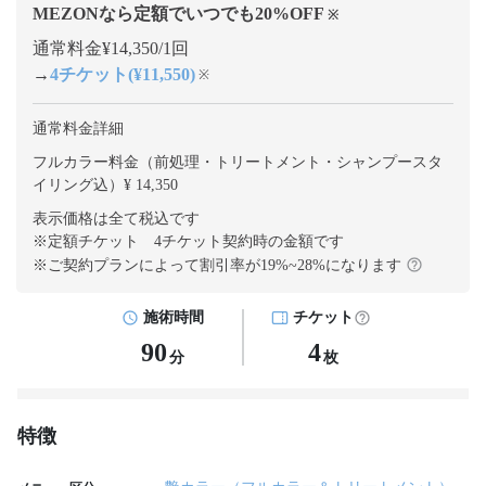
MEZONなら定額でいつでも
20
%OFF
※
通常料金¥14,350/1回
→
4チケット(¥11,550)
※
通常料金詳細
フルカラー料金（前処理・トリートメント・シャンプースタ
イリング込）¥ 14,350
表示価格は全て税込です
※定額チケット 4チケット契約
時の金額です
※ご契約プランによって割引率が
19
%~
28
%になります
施術時間
チケット
90
4
分
枚
特徴