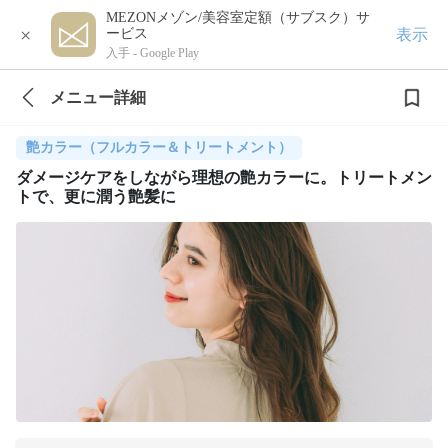
MEZONメゾン/美容室定額（サブスク）サ
×
表示
ービス
入手 -
Google Play
メニュー詳細
艶カラー（フルカラー＆トリートメント）
ダメージケアをしながら理想の艶カラーに。トリートメン
トで、更に潤う艶髪に