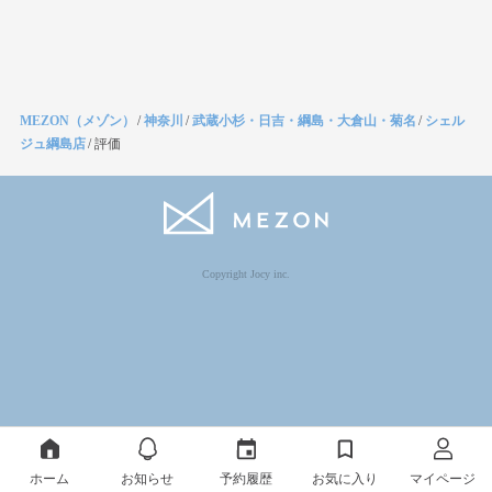
MEZON（メゾン）
/
神奈川
/
武蔵小杉・日吉・綱島・大倉山・菊名
/
シェル
ジュ綱島店
/
評価
Copyright Jocy inc.
ホーム
お知らせ
予約履歴
お気に入り
マイページ