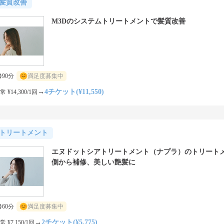
髪質改善
M3Dのシステムトリートメントで髪質改善
90分
満足度募集中
→
4チケット(¥11,550)
常 ¥14,300/1回
トリートメント
エヌドットシアトリートメント（ナプラ）のトリート
側から補修、美しい艶髪に
60分
満足度募集中
→
2チケット(¥5,775)
常 ¥7,150/1回