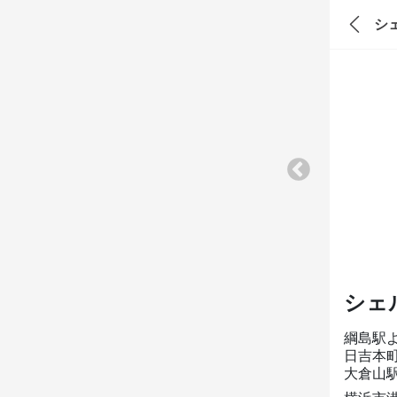
シ
シェ
綱島駅
日吉本町
大倉山駅