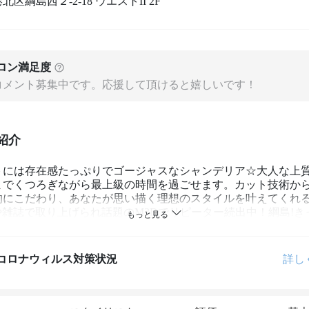
区綱島西２-2-18 ウエストII 2F
ロン満足度
コメント募集中です。応援して頂けると嬉しいです！
紹介
トには存在感たっぷりでゴージャスなシャンデリア☆大人な上
までくつろぎながら最上級の時間を過ごせます。カット技術か
的にこだわり、あなたが思い描く理想のスタイルを叶えてくれ
や雑誌で取り上げられ話題のM3Dでリピーター続出中！綱島!き
像以上の仕上がりに♪
コロナウィルス対策状況
詳し