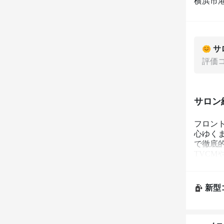
横浜市港北
サ
評価
サロン
フロン
心ゆく
で徹底
TVCM
たの想
新型