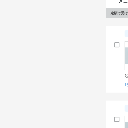
メニ
定額で受け
1