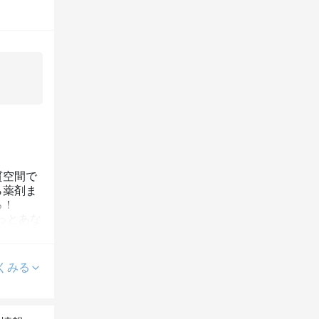
質空間で
ら薬剤ま
る！
っとあな
くみる