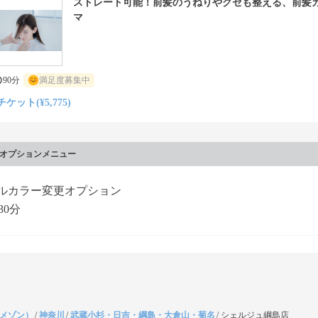
ストレート可能！前髪のうねりやクセも整える、前髪
マ
90分
満足度募集中
チケット(¥5,775)
オプションメニュー
ルカラー変更オプション
30分
（メゾン）
/
神奈川
/
武蔵小杉・日吉・綱島・大倉山・菊名
/
シェルジュ綱島店