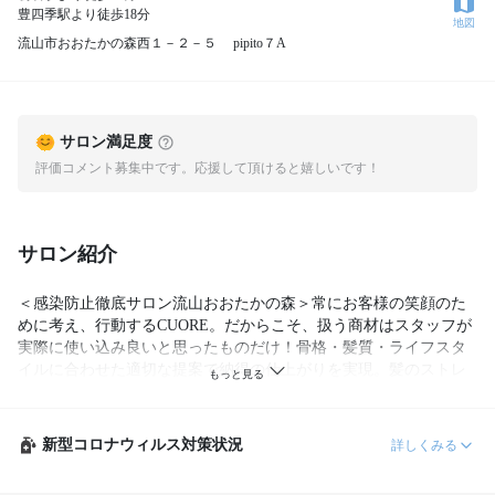
豊四季駅より徒歩18分
地図
流山市おおたかの森西１－２－５ pipito７A
サロン満足度
評価コメント募集中です。応援して頂けると嬉しいです！
サロン紹介
＜感染防止徹底サロン流山おおたかの森＞常にお客様の笑顔のた
めに考え、行動するCUORE。だからこそ、扱う商材はスタッフが
実際に使い込み良いと思ったものだけ！骨格・髪質・ライフスタ
イルに合わせた適切な提案で納得の仕上がりを実現。髪のストレ
スを喜びに髪質改善Dr.HEATを是非一度ご体験下さい。
新型コロナウィルス対策状況
詳しくみる