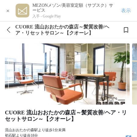
MEZONメゾン/美容室定額（サブスク）サ
×
表示
ービス
入手 -
Google Play
CUORE 流山おおたかの森店～髪質改善/ヘ
ア・リセットサロン～【クオーレ】
CUORE 流山おおたかの森店～髪質改善/ヘア・リ
セットサロン～【クオーレ】
流山おおたかの森駅より徒歩1分未満
初石駅より徒歩18分