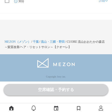
詳細
30分
MEZON（メゾン）
/
千葉
/
流山・三郷・野田
/
CUORE 流山おおたかの森店
～髪質改善/ヘア・リセットサロン～【クオーレ】
Copyright Jocy inc.
空席確認・予約する