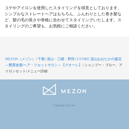
コテやアイロンを使用したスタイリングを得意としております。
シンプルなストレートヘアはもちろん、ふんわりとした巻き髪な
ど、髪の毛の長さや骨格に合わせてスタイリングいたします。ス
タイリングのご希望も、お気軽にご相談ください。
MEZON（メゾン）
/
千葉
/
流山・三郷・野田
/
CUORE 流山おおたかの森店
～髪質改善/ヘア・リセットサロン～【クオーレ】
/
シャンプー・ブロー、ア
イロンセット/メニュー詳細
Copyright Jocy inc.