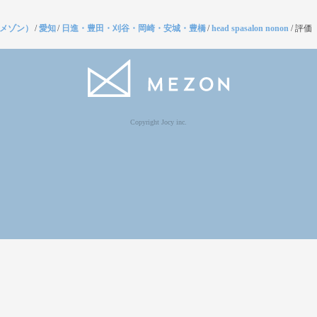
（メゾン）
/
愛知
/
日進・豊田・刈谷・岡崎・安城・豊橋
/
head spasalon nonon
/
評価
Copyright Jocy inc.