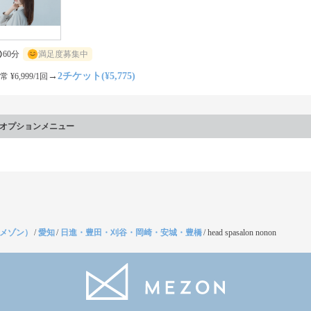
60分
満足度募集中
→
2チケット(¥5,775)
常 ¥6,999/1回
オプションメニュー
（メゾン）
/
愛知
/
日進・豊田・刈谷・岡崎・安城・豊橋
/
head spasalon nonon