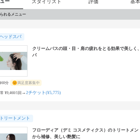
ュー
スタイリスト
評価
基
られるメニュー
ヘッドスパ
クリームバスの頭・目・肩の疲れをとる効果で美しく
パ
60分
満足度募集中
→
2チケット(¥5,775)
常 ¥9,460/1回
トリートメント
フローディア（デミ コスメティクス）のトリートメン
から補修、美しい艶髪に