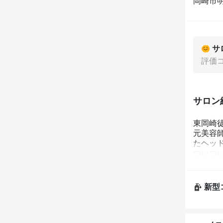
岡崎市明
サ
評価
サロン
東岡崎徒
元美容
たヘッド
ついつ
ノノン
新型