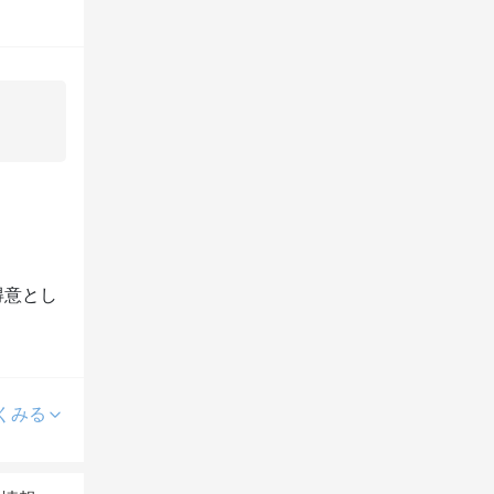
得意とし
くみる