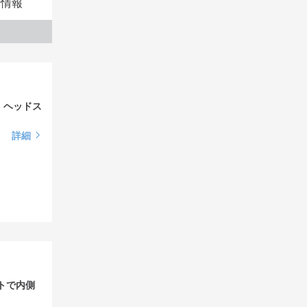
本情報
、ヘッドス
詳細
トで内側