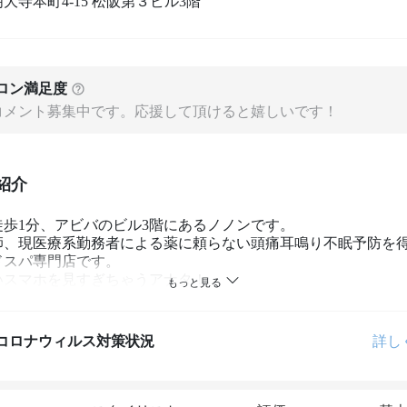
大寺本町4-15 松阪第３ビル3階
ロン満足度
コメント募集中です。応援して頂けると嬉しいです！
紹介
歩1分、アビバのビル3階にあるノノンです。

師、現医療系勤務者による薬に頼らない頭痛耳鳴り不眠予防を
スパ専門店です。

いスマホを見すぎちゃうアナタ！

のスパで凝りを取っていきましょう♡
コロナウィルス対策状況
詳し